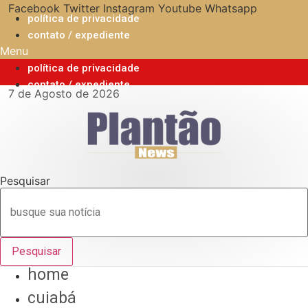
Ir
Facebook
Twitter
Instagram
Youtube
Whatsapp
política de privacidade
para
contato / expediente
o
Menu
conteúdo
política de privacidade
contato / expediente
7 de Agosto de 2026
Pesquisar
Pesquisar
home
cuiabá