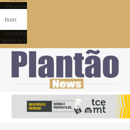
Pesquisar
Close this
search box.