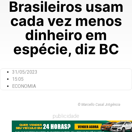
Brasileiros usam
cada vez menos
dinheiro em
espécie, diz BC
31/05/2023
15:05
ECONOMIA
© Marcello Casal JrAgência
publicidade