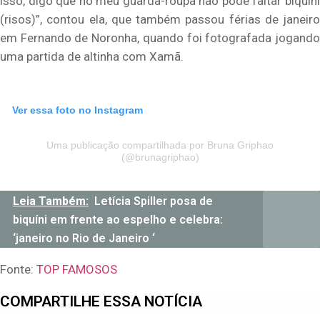
isso, digo que no meu guarda-roupa não pode faltar biquíni
(risos)”, contou ela, que também passou férias de janeiro
em Fernando de Noronha, quando foi fotografada jogando
uma partida de altinha com Xamã.
Ver essa foto no Instagram
Uma publicação compartilhada por Bruna Griphao
(@brunagriphao)
Leia Também:
Letícia Spiller posa de
biquíni em frente ao espelho e celebra:
‘janeiro no Rio de Janeiro ‘
Fonte:
TOP FAMOSOS
COMPARTILHE ESSA NOTÍCIA