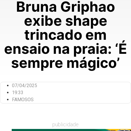
Bruna Griphao
exibe shape
trincado em
ensaio na praia: ‘É
sempre mágico’
07/04/2025
19:33
FAMOSOS
publicidade