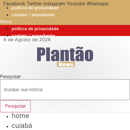
Ir
Facebook
Twitter
Instagram
Youtube
Whatsapp
política de privacidade
para
contato / expediente
o
Menu
conteúdo
política de privacidade
contato / expediente
8 de Agosto de 2026
Pesquisar
Pesquisar
home
cuiabá