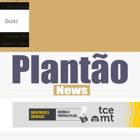
Pesquisar
Close this
search box.