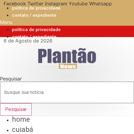
Ir
Facebook
Twitter
Instagram
Youtube
Whatsapp
política de privacidade
para
contato / expediente
o
Menu
conteúdo
política de privacidade
contato / expediente
6 de Agosto de 2026
Pesquisar
Pesquisar
home
cuiabá