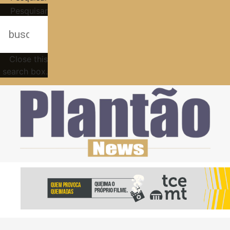
Pesquisar
Close this
search box.