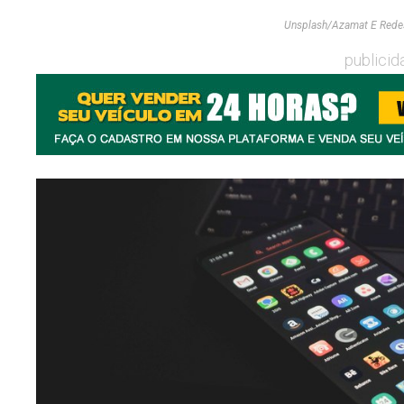
Unsplash/Azamat E Redes
publicid