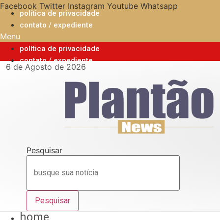
Ir
Facebook
Twitter
Instagram
Youtube
Whatsapp
política de privacidade
para
contato / expediente
o
Menu
conteúdo
política de privacidade
contato / expediente
6 de Agosto de 2026
Pesquisar
Pesquisar
home