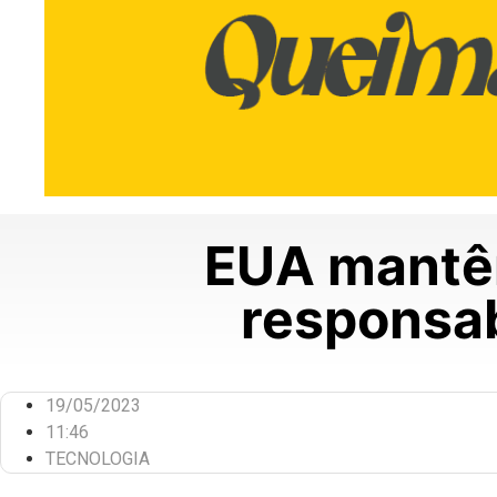
EUA mantêm
responsab
19/05/2023
11:46
TECNOLOGIA