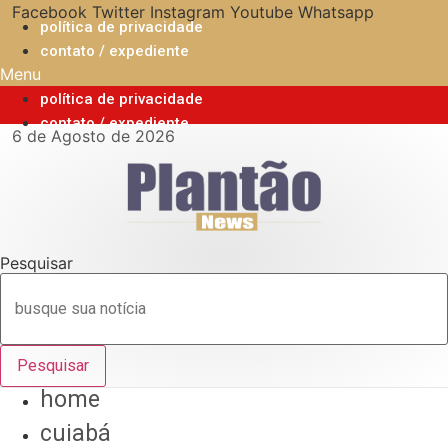
Ir
Facebook
Twitter
Instagram
Youtube
Whatsapp
política de privacidade
para
contato / expediente
o
Menu
conteúdo
política de privacidade
contato / expediente
6 de Agosto de 2026
Pesquisar
Pesquisar
home
cuiabá