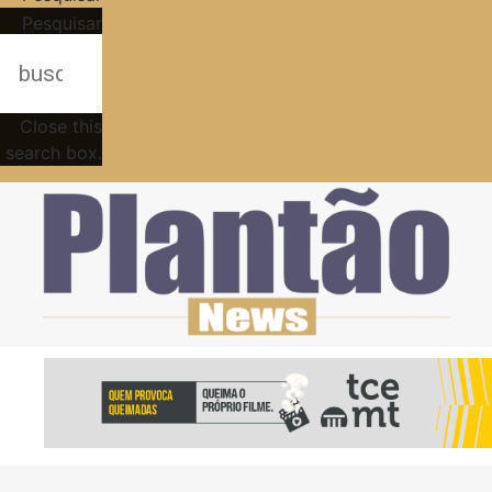
Pesquisar
Close this
search box.