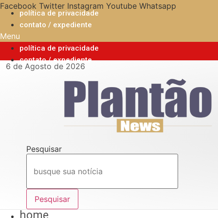
Ir
Facebook
Twitter
Instagram
Youtube
Whatsapp
política de privacidade
para
contato / expediente
o
Menu
conteúdo
política de privacidade
contato / expediente
6 de Agosto de 2026
Pesquisar
Pesquisar
home