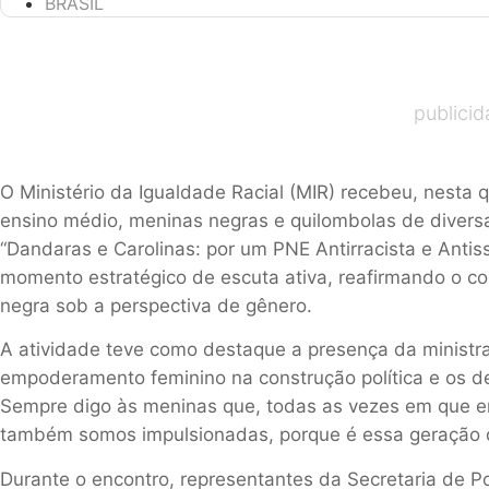
BRASIL
publici
O Ministério da Igualdade Racial (MIR) recebeu, nesta q
ensino médio, meninas negras
e quilombolas de diversa
“
Dandaras
e Carolinas
: p
or um PNE A
ntirracista e A
nti
s
momento estratégico de escuta ativa
, reafirmando o 
negra
sob
a
perspectiva de gênero.
A atividade teve como de
staque a presença da ministr
empoderamento feminino na construção política e os des
Sempre digo às meninas que, todas as vezes em que e
também
somos impulsionadas, porque é essa geração qu
Durante o encontro, representantes da
Secretaria de P