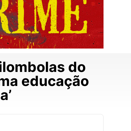
ilombolas do
 uma educação
a’