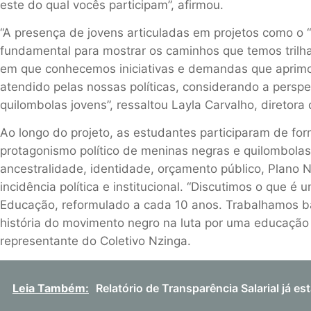
es
t
e
d
o
qual
vocês participam
”
, afirmou.
“
A
presença de jovens articuladas em projetos como o
“
fundamental para
mostrar os caminhos que temos tril
em que conhecemos iniciativas e demandas que aprimo
atendido pelas nossas políticas, considerando a perspe
quilombolas jovens”, ressaltou
Layla
Carvalho, diretora 
Ao longo do projeto, as
estudantes
participaram de for
protagonismo político de meninas negras e quilombola
ancestralidade, identidade, orçamento público, Plano 
incidência política e institucional. “Discutimos o que é
Educação, reformulado a cada 10 anos. Trabalhamos bas
história do movimento negro na luta por uma educação d
representante do Coletivo
Nzinga
.
Leia Também:
Relatório de Transparência Salarial já e