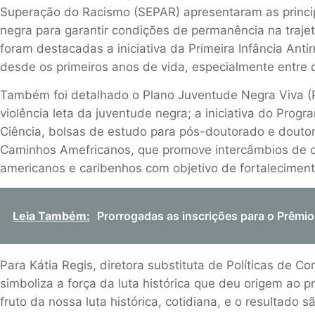
Superação do Racismo
(
SEPAR
)
apresentaram as prin
ci
negra pa
ra garantir condições de permanência n
a traje
foram destacadas a
iniciativa
da
Primeira Infância Antir
desde os primeiros anos de vida, especialmente entre 
Também foi detalhado o P
lano Juventude Negra Viva
(
violência leta
da juventude negra
; a iniciativa do Prog
Ciência,
bolsas de estudo para pós-doutorado e doutor
Caminho
s
Amefricano
s
, que promove intercâmbios de c
americanos e caribenhos
com objetivo de fortalecimen
Leia Também:
Prorrogadas as inscrições para o Prêmi
Para
Kátia Regis,
diretora substituta de Políticas de 
simboliza a força da luta histórica que deu origem ao pr
fruto da nossa luta histórica, cotidiana
,
e o resultado s