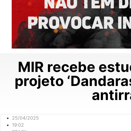
MIR recebe estu
projeto ‘Dandara
antirr
25/04/2025
19:02