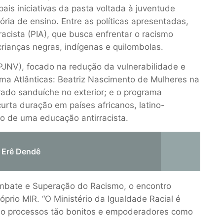
pais iniciativas da pasta voltada à juventude
tória de
ensino
.
Entre
as políticas apresentadas
,
racista
(
PIA
)
, que busca enfrentar o racismo
crianças negras, indígenas e quilombolas
.
PJNV
)
,
focado na redução da vulnerabilidade
e
rama Atlânticas: Beatriz Nascimento de Mulheres na
ado sanduíche no exterior; e
o programa
urta duração em países africanos, latino-
to de uma educação antirracista
.
o Erê Dendê
Combate e Superação do Racismo,
o encontro
óprio MIR.
“
O Ministério da Igualdade Racial é
ão processos tão bonitos e empoderadores como