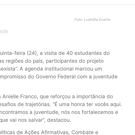
Foto: Ludmilla Duarte
dade
uinta-feira (24),
a visita de 40 estudantes do
s regiões do país
, participantes do projeto
sexista
”
. A agenda institucional marcou um
compromisso
do Governo Federal com a juventude
a Anielle Franco, que
reforçou
a
importância do
afios de trajetórias
.
“É uma honra ter vocês aqui.
ncontramos a juventude, nós nos fortalecemos
e
e vai nos salvar”, d
estacou.
olíticas de Ações Afirmativas, Combate e