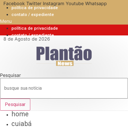
Ir
Facebook
Twitter
Instagram
Youtube
Whatsapp
política de privacidade
para
contato / expediente
o
Menu
conteúdo
política de privacidade
contato / expediente
8 de Agosto de 2026
Pesquisar
Pesquisar
home
cuiabá