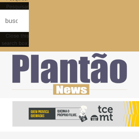
Pesquisar
Close this
search box.