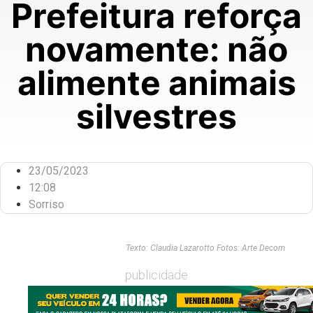
Prefeitura reforça
novamente: não
alimente animais
silvestres
23/05/2023
12:08
Sorriso
Texto: Claudia Lazarotto Fotos: Arte Decom
publicidade