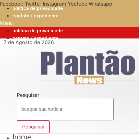
Ir
Facebook
Twitter
Instagram
Youtube
Whatsapp
política de privacidade
para
contato / expediente
o
Menu
conteúdo
política de privacidade
contato / expediente
7 de Agosto de 2026
Pesquisar
Pesquisar
home