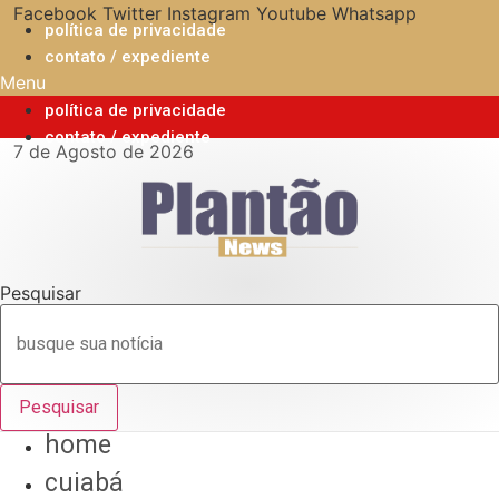
Ir
Facebook
Twitter
Instagram
Youtube
Whatsapp
política de privacidade
para
contato / expediente
o
Menu
conteúdo
política de privacidade
contato / expediente
7 de Agosto de 2026
Pesquisar
Pesquisar
home
cuiabá