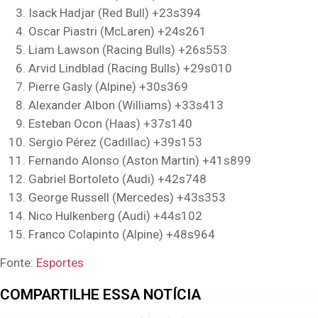
Isack Hadjar (Red Bull) +23s394
Oscar Piastri (McLaren) +24s261
Liam Lawson (Racing Bulls) +26s553
Arvid Lindblad (Racing Bulls) +29s010
Pierre Gasly (Alpine) +30s369
Alexander Albon (Williams) +33s413
Esteban Ocon (Haas) +37s140
Sergio Pérez (Cadillac) +39s153
Fernando Alonso (Aston Martin) +41s899
Gabriel Bortoleto (Audi) +42s748
George Russell (Mercedes) +43s353
Nico Hulkenberg (Audi) +44s102
Franco Colapinto (Alpine) +48s964
Fonte:
Esportes
COMPARTILHE ESSA NOTÍCIA