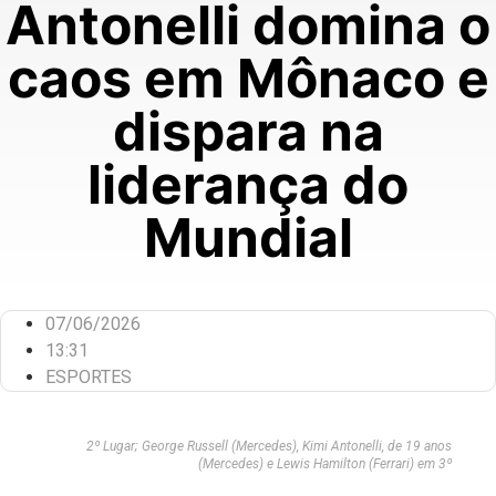
Antonelli domina o
caos em Mônaco e
dispara na
liderança do
Mundial
07/06/2026
13:31
ESPORTES
2º Lugar; George Russell (Mercedes), Kimi Antonelli, de 19 anos
(Mercedes) e Lewis Hamilton (Ferrari) em 3º