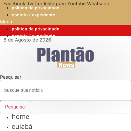
Ir
Facebook
Twitter
Instagram
Youtube
Whatsapp
política de privacidade
para
contato / expediente
o
Menu
conteúdo
política de privacidade
contato / expediente
8 de Agosto de 2026
Pesquisar
Pesquisar
home
cuiabá