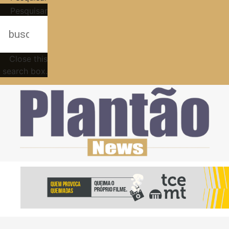
Pesquisar
Close this
search box.