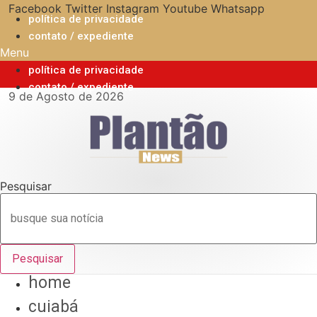
Ir
Facebook
Twitter
Instagram
Youtube
Whatsapp
política de privacidade
para
contato / expediente
o
Menu
conteúdo
política de privacidade
contato / expediente
9 de Agosto de 2026
Pesquisar
Pesquisar
home
cuiabá