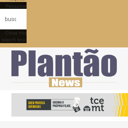
Pesquisar
Close this
search box.