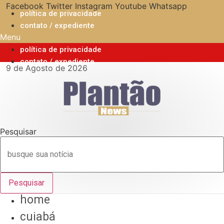
Ir
Facebook
Twitter
Instagram
Youtube
Whatsapp
política de privacidade
para
contato / expediente
o
Menu
conteúdo
política de privacidade
contato / expediente
9 de Agosto de 2026
Pesquisar
Pesquisar
home
cuiabá