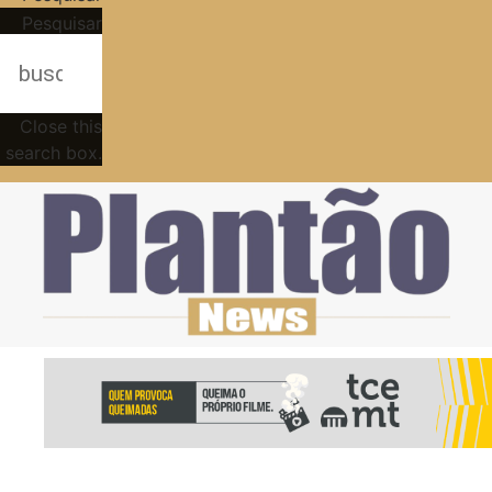
Pesquisar
Close this
search box.