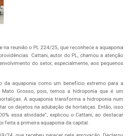
ue na reunião o PL 224/25, que reconhece a aquaponia
rovidências. Cattani, autor do PL, chamou a atenção
envolvimento do setor, especialmente, aos pequenos
to da aquaponia como um benefício extremo para a
e Mato Grosso, pois, temos a hidroponia que é um
rtaliças. A aquaponia transforma a hidroponia num
itar os dejetos na adubação de hortaliças. Então, isso
% essa atividade”, explicou o Cattani, ao destacar
feita a primeira aquaponia da capital.
9/24, que recebeu parecer pela aprovação. Declarou