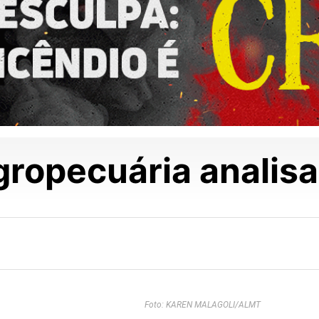
ropecuária analisa 
Foto: KAREN MALAGOLI/ALMT