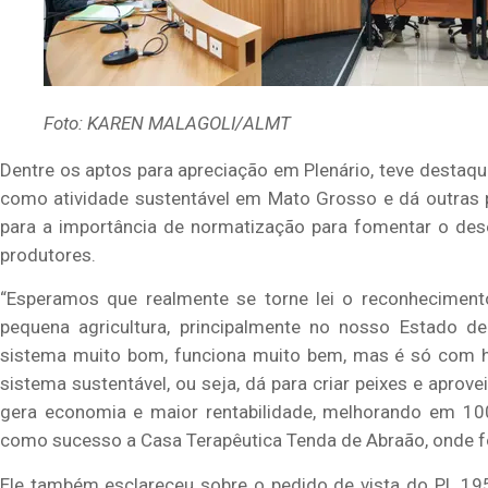
Foto: KAREN MALAGOLI/ALMT
Dentre os aptos para apreciação em Plenário, teve destaq
como atividade sustentável em Mato Grosso e dá outras p
para a importância de normatização para fomentar o des
produtores.
“Esperamos que realmente se torne lei o reconhecimen
pequena agricultura, principalmente no nosso Estado d
sistema muito bom, funciona muito bem, mas é só com ho
sistema sustentável, ou seja, dá para criar peixes e aprove
gera economia e maior rentabilidade, melhorando em 1000
como sucesso a Casa Terapêutica Tenda de Abraão, onde foi 
Ele também esclareceu sobre o pedido de vista do PL 195