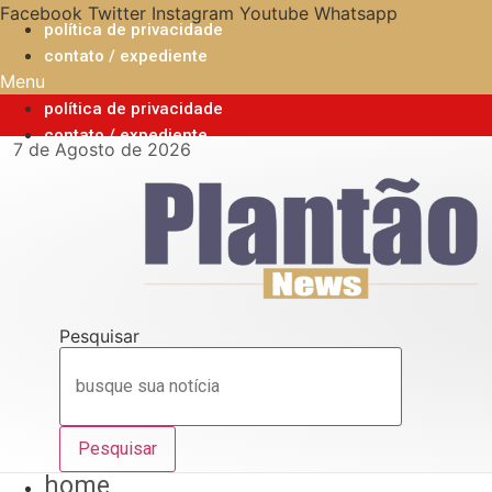
Ir
Facebook
Twitter
Instagram
Youtube
Whatsapp
política de privacidade
para
contato / expediente
o
Menu
conteúdo
política de privacidade
contato / expediente
7 de Agosto de 2026
Pesquisar
Pesquisar
home