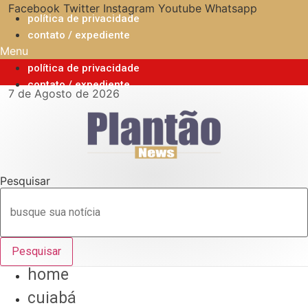
Ir
Facebook
Twitter
Instagram
Youtube
Whatsapp
política de privacidade
para
contato / expediente
o
Menu
conteúdo
política de privacidade
contato / expediente
7 de Agosto de 2026
Pesquisar
Pesquisar
home
cuiabá