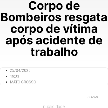
Corpo de
Bombeiros resgata
corpo de vítima
após acidente de
trabalho
25/04/2025
19:33
MATO GROSSO
CBM-MT
publicidade