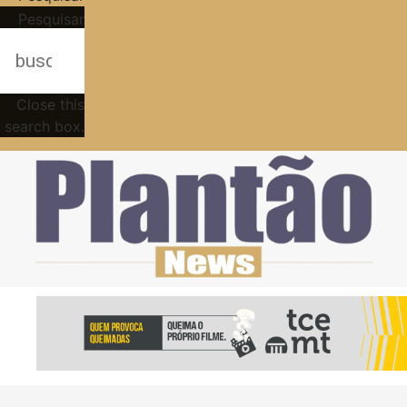
Pesquisar
Close this
search box.