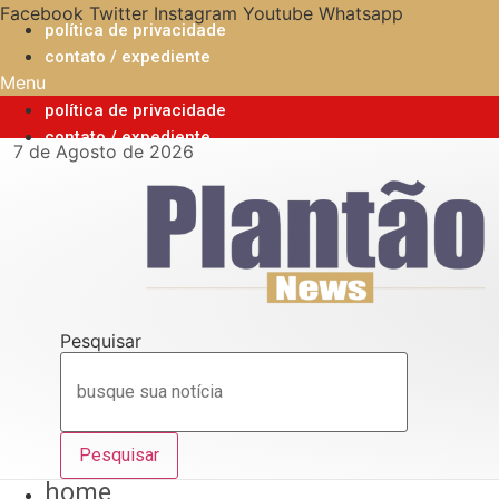
Ir
Facebook
Twitter
Instagram
Youtube
Whatsapp
política de privacidade
para
contato / expediente
o
Menu
conteúdo
política de privacidade
contato / expediente
7 de Agosto de 2026
Pesquisar
Pesquisar
home