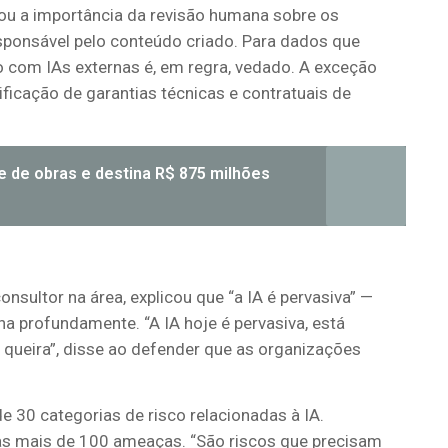
cou a importância da revisão humana sobre os
sponsável pelo conteúdo criado
. Para
dados
que
o com
I
A
s
externas
é,
em regra
,
vedado
.
A exceção
ificação de garantias
técnicas e contratuais de
e de obras e destina R$ 875 milhões
consultor
na área
, explic
ou
que “
a
IA é pervasiva”
—
alha profundamente
.
“
A IA hoje é pervasiva, está
 queira
”
,
disse
ao defender que as organizações
de 30 categorias de risco relacionadas à IA.
das mais de 100 ameaças
.
“São riscos que precisam