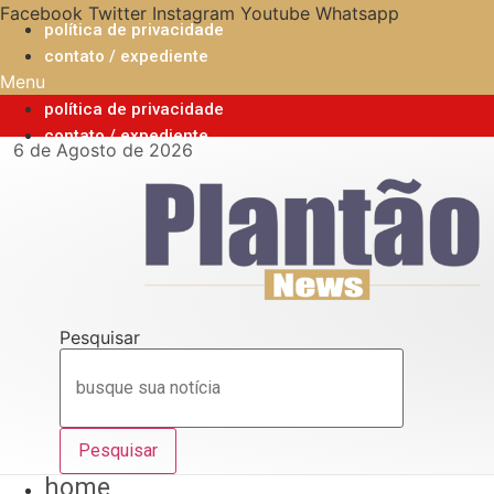
Ir
Facebook
Twitter
Instagram
Youtube
Whatsapp
política de privacidade
para
contato / expediente
o
Menu
conteúdo
política de privacidade
contato / expediente
6 de Agosto de 2026
Pesquisar
Pesquisar
home