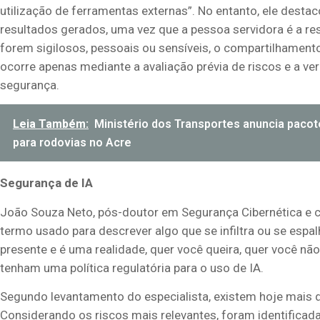
utilização
de ferramentas externas
”
.
No entanto, ele desta
resultados gerados, uma vez que a pessoa servidora é a re
forem
sigilosos, pessoais ou sensíveis, o
compartilhament
ocorre apenas
mediante
a
avaliação prévia de riscos e
a
ver
segurança.
Leia Também:
Ministério dos Transportes anuncia pacot
para rodovias no Acre
Segurança
de IA
João Souza Neto, pós-doutor em Segurança Cibernética e 
termo usado para descrever algo que se infiltra ou se esp
presente e é uma realidade, quer você queira, quer você n
ã
o
tenham u
ma política regulatória par
a
o uso de IA.
Segundo levantame
nto
do especialista, existem hoje mais 
Considerando os riscos mais relevantes, foram identifica