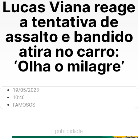
Lucas Viana reage
a tentativa de
assalto e bandido
atira no carro:
‘Olha o milagre’
19/05/2023
10:46
FAMOSOS
publicidade