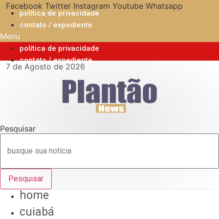
Ir
Facebook
Twitter
Instagram
Youtube
Whatsapp
política de privacidade
para
contato / expediente
o
Menu
conteúdo
política de privacidade
contato / expediente
7 de Agosto de 2026
Pesquisar
Pesquisar
home
cuiabá