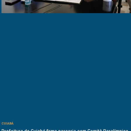
CUIABÁ
Prefeitura de Cuiabá firma parceria com Comitê Paralímpico