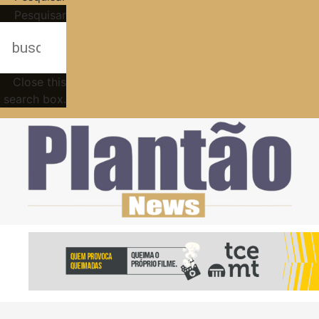
Pesquisar
Close this
search box.