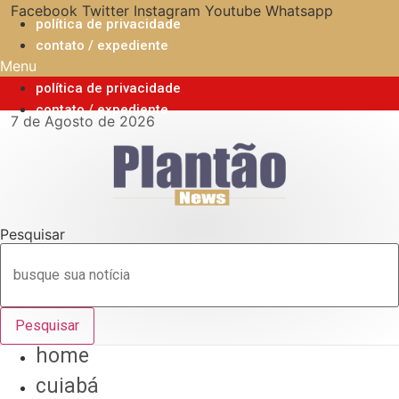
Ir
Facebook
Twitter
Instagram
Youtube
Whatsapp
política de privacidade
para
contato / expediente
o
Menu
conteúdo
política de privacidade
contato / expediente
7 de Agosto de 2026
Pesquisar
Pesquisar
home
cuiabá