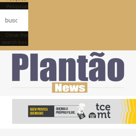
Pesquisar
Close this
search box.