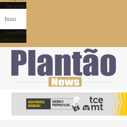
Pesquisar
Close this
search box.