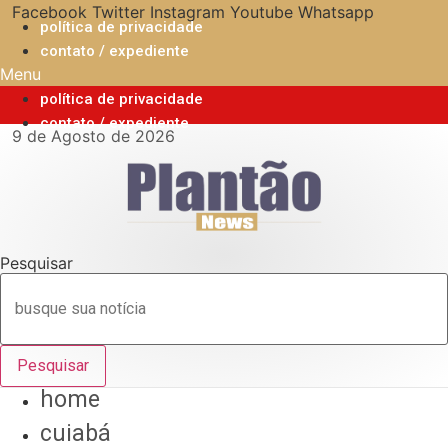
Ir
Facebook
Twitter
Instagram
Youtube
Whatsapp
política de privacidade
para
contato / expediente
o
Menu
conteúdo
política de privacidade
contato / expediente
9 de Agosto de 2026
Pesquisar
Pesquisar
home
cuiabá