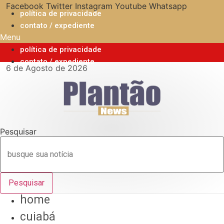
Ir
Facebook
Twitter
Instagram
Youtube
Whatsapp
política de privacidade
para
contato / expediente
o
Menu
conteúdo
política de privacidade
contato / expediente
6 de Agosto de 2026
Pesquisar
Pesquisar
home
cuiabá