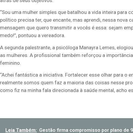
atrás de seus objetivos.
“Sou uma mulher simples que batalhou a vida inteira para co
político precisa ter, que encante, mas aprendi, nessa nova
mensagem que quero transmitir a vocês é essa: sejam em
medo!”, pontuou a vereadora.
A segunda palestrante, a psicóloga Manayra Lemes, elogio
as mulheres. A profissional também reforçou a importância
feminino.
“Achei fantástica a iniciativa. Fortalecer esse olhar para
realmente somos quem faz a maioria das coisas nesse proce
como fiz na minha fala direcionada à saúde mental, acho ess
Leia Também:
Gestão firma compromisso por plano de 9