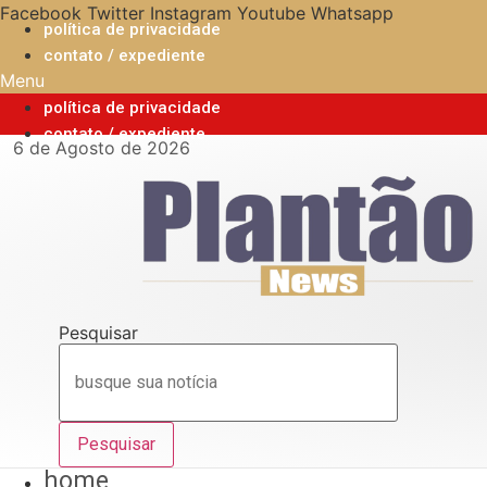
Ir
Facebook
Twitter
Instagram
Youtube
Whatsapp
política de privacidade
para
contato / expediente
o
Menu
conteúdo
política de privacidade
contato / expediente
6 de Agosto de 2026
Pesquisar
Pesquisar
home