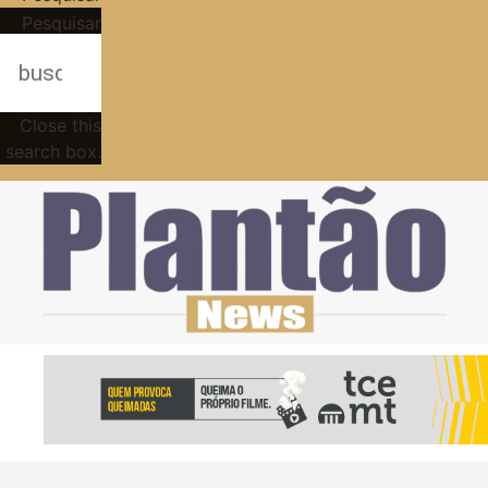
Pesquisar
Close this
search box.