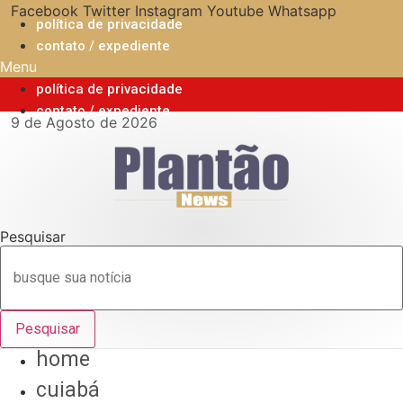
Ir
Facebook
Twitter
Instagram
Youtube
Whatsapp
política de privacidade
para
contato / expediente
o
Menu
conteúdo
política de privacidade
contato / expediente
9 de Agosto de 2026
Pesquisar
Pesquisar
home
cuiabá