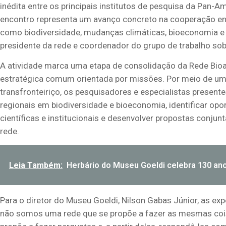
inédita entre os principais institutos de pesquisa da
Pan-Am
encontro representa um avanço concreto na cooperação en
como biodiversidade, mudanças climáticas, bioeconomia e s
presidente da rede e coordenador do grupo de trabalho sob
A
a
tiv
idade marca uma etapa de consolidação
da
Rede
Bio
estratégica comum orientada por missões. Por meio de um t
transfronteiriço, os pesquisadores e especialistas presentes
regionais em biodiversidade e bioeconomia, identificar op
científicas e institucionais e desenvolver propostas conju
rede.
Leia Também:
Herbário do Museu Goeldi celebra 130 an
Para o diretor do Museu Goeldi, Nilson Gabas Júnior, as e
não somos uma rede que se propõe a fazer as mesmas cois