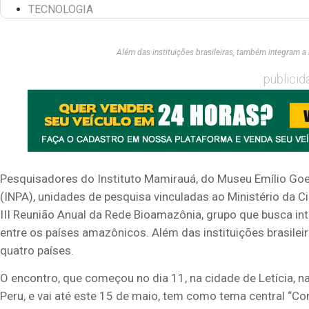
TECNOLOGIA
Além das instituições brasileiras, também integram a
publicid
Pesquisadores do Instituto Mamirauá, do Museu Emílio Goe
(INPA), unidades de pesquisa vinculadas ao Ministério da C
III Reunião Anual da Rede
Bioamazônia
, grupo que busca in
entre os países amazônicos. Além das
instituiç
õe
s brasile
quatro países.
O encontro, que começou no dia 11, na cidade de Letícia,
na
Peru, e vai até este 15 de maio, tem como tema central “Co