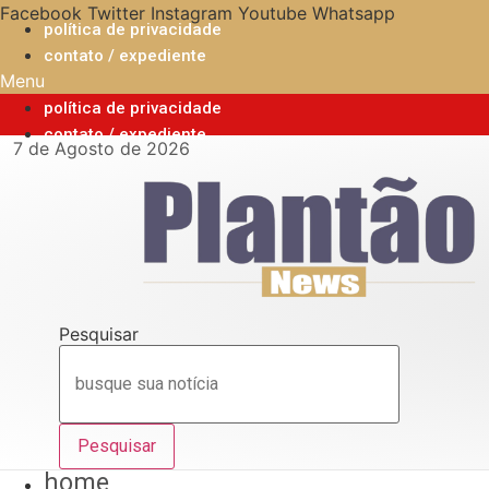
Ir
Facebook
Twitter
Instagram
Youtube
Whatsapp
política de privacidade
para
contato / expediente
o
Menu
conteúdo
política de privacidade
contato / expediente
7 de Agosto de 2026
Pesquisar
Pesquisar
home