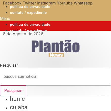
Ir
Facebook
Twitter
Instagram
Youtube
Whatsapp
política de privacidade
para
contato / expediente
o
Menu
conteúdo
política de privacidade
contato / expediente
8 de Agosto de 2026
Pesquisar
Pesquisar
home
cuiabá