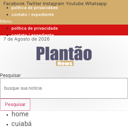
Ir
Facebook
Twitter
Instagram
Youtube
Whatsapp
política de privacidade
para
contato / expediente
o
Menu
conteúdo
política de privacidade
contato / expediente
7 de Agosto de 2026
Pesquisar
Pesquisar
home
cuiabá