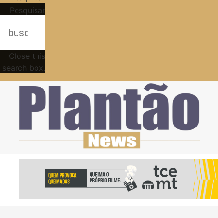
Pesquisar
Close this
search box.