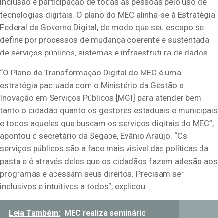
inclusão e participação de todas as pessoas pelo uso de
tecnologias digitais.
O
p
lano
do MEC
alinha-se
à
Estratégia
Federal de Governo Digital, de modo que seu escopo se
defin
e
por processos de mudança coerente e sustentada
de serviços públicos, sistemas e infraestrutura de dados
.
“
O Plano de Transformação Digital do MEC é uma
estratégia pactuada com o Ministério da Gestão e
Ino
vação em Serviços Públicos
[
M
GI
]
para atender bem
tanto o cidadão
quanto os gestores estaduais e municipais
e todos aqueles q
ue buscam os
serviços
digitais do MEC”,
apontou o secretário da
Segape
,
Evânio
Araújo. “Os
serviços públicos são a face mais visível das políticas d
a
p
asta e
é através deles que
os cidadãos
fazem adesão aos
programas e acessam seus direitos. Precisam ser
inclusivos e intuitivos a todos
”
, explicou.
Leia Também:
MEC realiza seminário