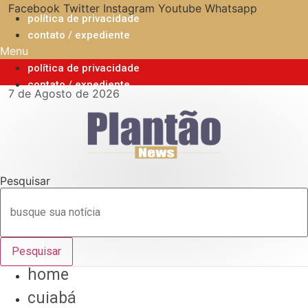
Ir
Facebook
Twitter
Instagram
Youtube
Whatsapp
política de privacidade
para
contato / expediente
o
Menu
conteúdo
política de privacidade
contato / expediente
7 de Agosto de 2026
Pesquisar
Pesquisar
home
cuiabá