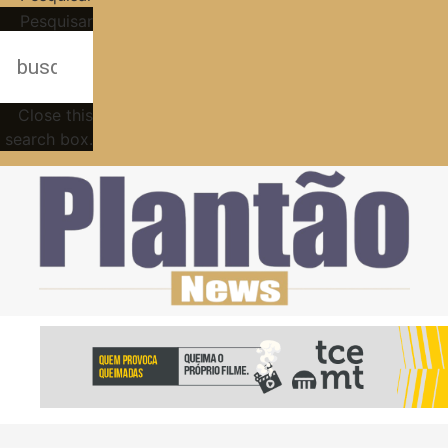
Pesquisar
Close this
search box.