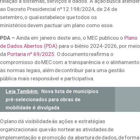
relação a sistemas, serviços e dados.
A ação busca atender
ao Decreto Presidencial n
º
12.198/2024, de 24 de
setembro, o qual estabelece que todos os
ministérios devem pactuar um plano como esse.
PDA –
Ainda em janeiro deste ano, o MEC publicou o
Plano
de Dados Abertos (PDA)
para o biênio 2024-2026, por meio
da
Portaria n
º
69/2025
.
O documento reafirma o
compromisso do MEC com a transparência e o alinhamento
às normas legais, além de contribuir para uma gestão
pública mais responsável e participativa.
Leia Também:
Nova lista de municípios
pré-selecionados para obras de
mobilidade é divulgada
O plano dá visibilidade às ações e estratégias
organizacionais que vão nortear as atividades de
implementação e promoção da abertura de dados, de forma