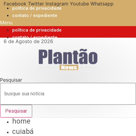
Ir
Facebook
Twitter
Instagram
Youtube
Whatsapp
política de privacidade
para
contato / expediente
o
Menu
conteúdo
política de privacidade
contato / expediente
6 de Agosto de 2026
Pesquisar
Pesquisar
home
cuiabá