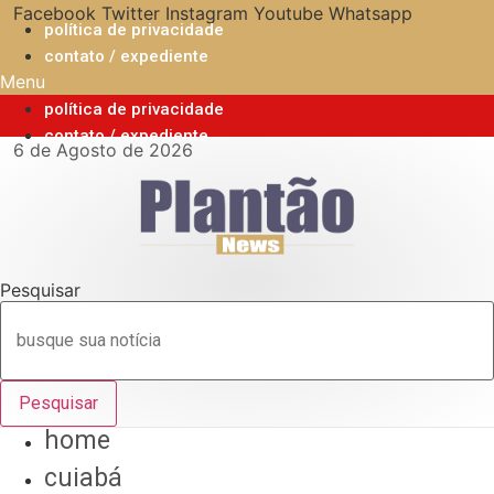
Ir
Facebook
Twitter
Instagram
Youtube
Whatsapp
política de privacidade
para
contato / expediente
o
Menu
conteúdo
política de privacidade
contato / expediente
6 de Agosto de 2026
Pesquisar
Pesquisar
home
cuiabá