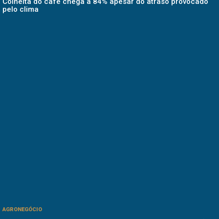
Colheita do café chega a 84% apesar do atraso provocado
pelo clima
AGRONEGÓCIO