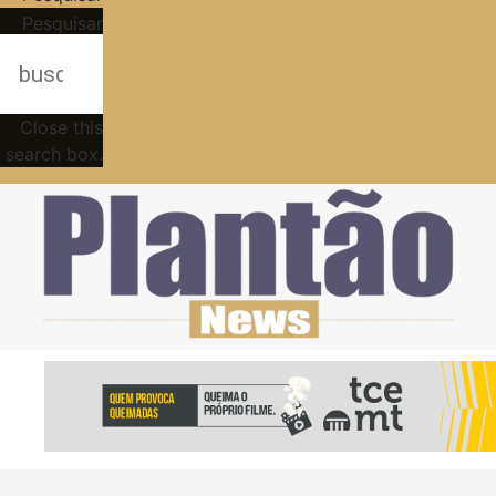
Pesquisar
Close this
search box.