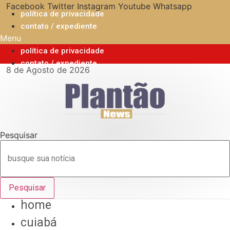
Ir
Facebook
Twitter
Instagram
Youtube
Whatsapp
política de privacidade
para
contato / expediente
o
Menu
conteúdo
política de privacidade
contato / expediente
8 de Agosto de 2026
Pesquisar
Pesquisar
home
cuiabá