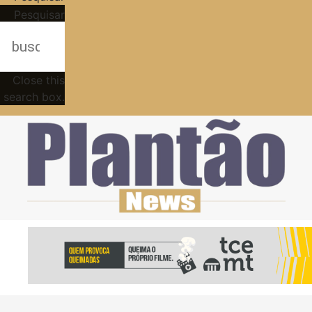
Pesquisar
Close this
search box.