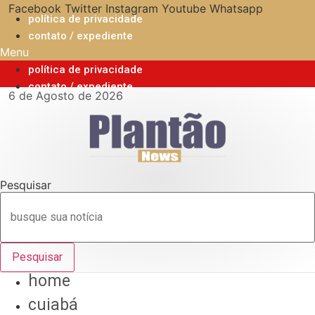
Ir
Facebook
Twitter
Instagram
Youtube
Whatsapp
política de privacidade
para
contato / expediente
o
Menu
conteúdo
política de privacidade
contato / expediente
6 de Agosto de 2026
Pesquisar
Pesquisar
home
cuiabá