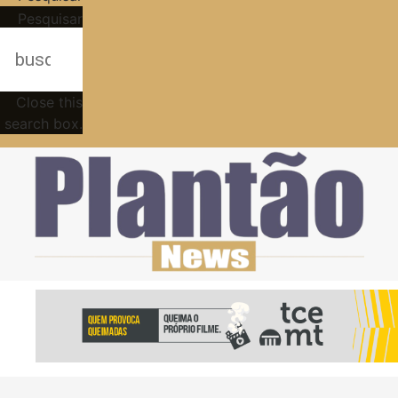
Pesquisar
Close this
search box.